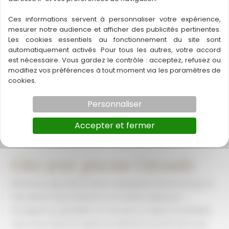
Imaginez-vous au cœur de la Gironde, entouré par la
Ces informations servent à personnaliser votre expérience,
mesurer notre audience et afficher des publicités pertinentes.
beauté naturelle des paysages verdoyants. Le soleil se
Les cookies essentiels au fonctionnement du site sont
lève doucement, illuminant les champs où les chevaux
automatiquement activés. Pour tous les autres, votre accord
paissent tranquillement. Vous êtes installé sur votre
est nécessaire. Vous gardez le contrôle : acceptez, refusez ou
modifiez vos préférences à tout moment via les paramètres de
terrasse, une tasse de café à la main, tandis qu’un doux
cookies.
parfum de cuisine locale éveille vos sens. C’est ici, au
Gîte Ranch
Personnaliser
Gîte
Read More »
Accepter et fermer
d’étape
équestre
Gîte avec piscine Gironde
Gironde
Niché au cœur de la nature verdoyante de la Gironde, le
Gîte Ranch des Lamberts est l'endroit idéal pour
échapper au quotidien et savourer un séjour inoubliable.
Que vous soyez en quête de détente au bord de notre