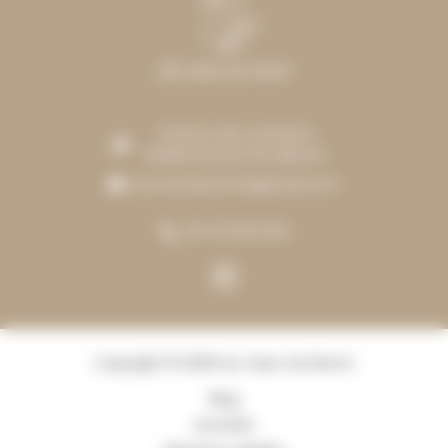
Chemin des Lamberts
33480 MOULIS-EN-MEDOC
aucoeurduranch@gmail.com
06 40 99 61 68
Copyright © 2026 Au Cœur du Ranch
Blog
Activités